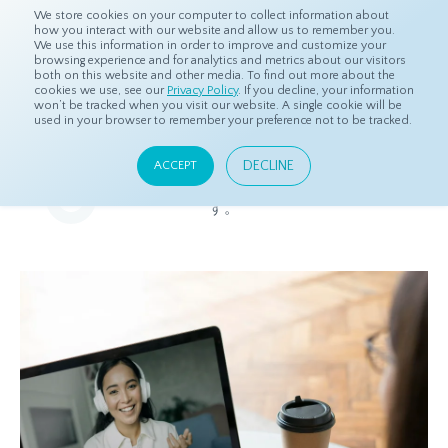
We store cookies on your computer to collect information about
how you interact with our website and allow us to remember you.
We use this information in order to improve and customize your
browsing experience and for analytics and metrics about our visitors
both on this website and other media. To find out more about the
ホーム
リソース
ブログ
cookies we use, see our
Privacy Policy
. If you decline, your information
won’t be tracked when you visit our website. A single cookie will be
used in your browser to remember your preference not to be tracked.
ブログ
DECLINE
ACCEPT
マーケティングリサーチに関するコンテンツをお届けしま
す。