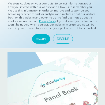
We store cookies on your computer to collect information about
how you interact with our website and allow us to remember you.
We use this information in order to improve and customize your
browsing experience and for analytics and metrics about our visitors
both on this website and other media. To find out more about the
cookies we use, see our
Privacy Policy
. If you decline, your information
パネルブックをダウンロード
won’t be tracked when you visit our website. A single cookie will be
used in your browser to remember your preference not to be tracked.
dataSpringパネルに関する情報はこちらからダ
DECLINE
ウンロードすることができます。
ACCEPT