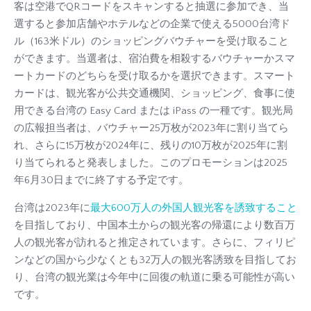
客は空港でQRコードをスキャンすると抽選に参加でき、当
選すると参加店舗やホテルなどの企業で使える5000台湾ド
ル（163米ドル）のショッピングバウチャーを受け取ること
ができます。当選者は、宿泊費を相殺するバウチャーかスマ
ートカードのどちらを受け取るかを選択できます。スマート
カードは、観光客が公共交通機関、ショッピング、食事に使
用できる台湾の Easy Card または iPass の一種です。観光局
の広報担当者は、バウチャー25万枚が2023年に割り当てら
れ、さらに15万枚が2024年に、残りの10万枚が2025年に割
り当てられると発表しました。このプロモーションは2025
年6月30日までに終了する予定です。
台湾は2023年に
最大600万人の外国人観光客を誘致すること
を目指しており、中国本土からの観光客の帰還により数百万
人の観光客が訪れると推定されています。さらに、フィリピ
ンなどの国から少なくとも32万人の観光客誘致を目指してお
り、台湾の観光業は今年中に回復の軌道に乗る可能性が高い
です。