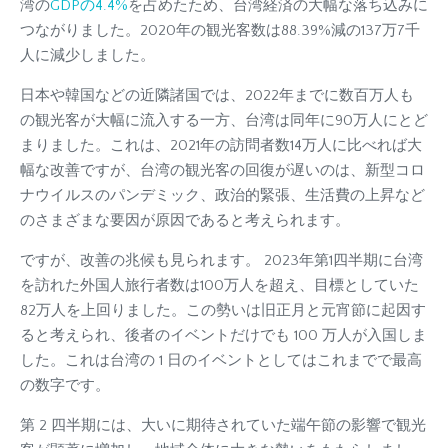
湾の
GDPの4.4%
を占めたため、台湾経済の大幅な落ち込みに
つながりました。2020年の観光客数は88.39%減の137万7千
人に減少しました。
日本や韓国などの近隣諸国では、2022年までに数百万人も
の観光客が大幅に流入する一方、台湾は同年に90万人にとど
まりました。これは、2021年の訪問者数14万人に比べれば大
幅な改善ですが、台湾の観光客の回復が遅いのは、新型コロ
ナウイルスのパンデミック、政治的緊張、生活費の上昇など
のさまざまな要因が原因であると考えられます。
ですが、改善の兆候も見られます。 2023年第1四半期に台湾
を訪れた外国人旅行者数は100万人を超え、目標としていた
82万人を上回りました。この勢いは旧正月と元宵節に起因す
ると考えられ、後者のイベントだけでも 100 万人が入国しま
した。これは台湾の 1 日のイベントとしてはこれまでで最高
の数字です。
第 2 四半期には、大いに期待されていた端午節の影響で観光