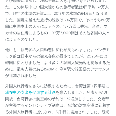
客が顕著に増加し、地域全体に大きな勢いをもたらしまし
た。この休暇中に中国大陸からの旅行者数は1日平均132万人
で、昨年の水準の2倍以上、2019年の水準の64.6％となりま
した。国境を越えた旅行の総数は396万回で、そのうち197万
回は中国本土の人々によるもの、167万回は香港、台湾、マ
カオの居住者によるもの、32万3,000回はその他各国の人々
によるものでした。
他にも、観光客の人口動態に変化が見られました。パンデミ
ック前は日本からの観光客数が最多でしたが、2023年には
韓国に変わりました。より多くの韓国人観光客を誘致するた
めに、最も人気のある15のMRT停車駅で韓国語のアナウンス
が追加されました。
外国人旅行者をさらに誘致するために、台湾は第 1 四半期に
滞在中の支出を促進する計画
を導入しました。発表から1週
間後、台湾行きの航空券の予約は61％増加しました。交通部
が主導するインセンティブ制度は、台湾の対象空港に到着す
る外国人旅行者に提供され、5月1日に開始されました。観光