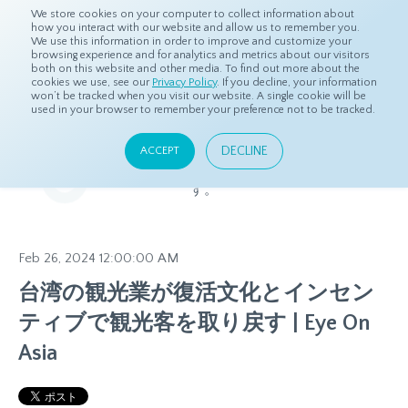
We store cookies on your computer to collect information about
how you interact with our website and allow us to remember you.
We use this information in order to improve and customize your
browsing experience and for analytics and metrics about our visitors
both on this website and other media. To find out more about the
ホーム
リソース
Eye On Asia
cookies we use, see our
Privacy Policy
. If you decline, your information
won’t be tracked when you visit our website. A single cookie will be
used in your browser to remember your preference not to be tracked.
Eye On Asia
DECLINE
ACCEPT
アジア各国のエキスパートが地域ごとの情報をお届けしま
す。
Feb 26, 2024 12:00:00 AM
台湾の観光業が復活文化とインセン
ティブで観光客を取り戻す | Eye On
Asia